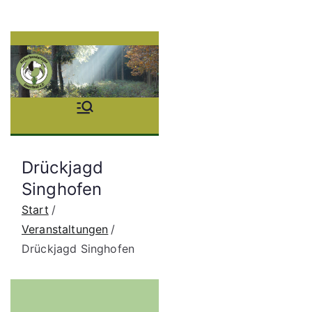
Zum
Inhalt
springen
Stöb
erhu
Drückjagd
ndgr
Singhofen
Start
uppe
Veranstaltungen
Drückjagd Singhofen
Saue
rland