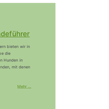
ndeführer
ern bieten wir in
pe die
ren Hunden in
nden, mit denen
Mehr …