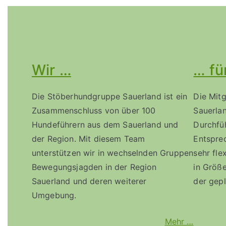
Wir …
… fü
Die Stöberhundgruppe Sauerland ist ein
Die Mit
Zusammenschluss von über 100
Sauerlan
Hundeführern aus dem Sauerland und
Durchfü
der Region. Mit diesem Team
Entspre
unterstützen wir in wechselnden Gruppen
sehr fle
Bewegungsjagden in der Region
in Größ
Sauerland und deren weiterer
der gep
Umgebung.
Mehr …