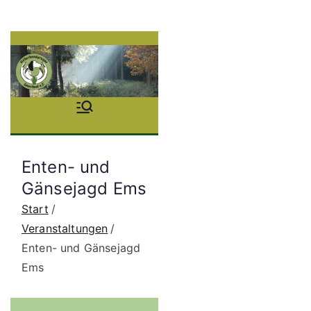
Zum
Inhalt
springen
Stöb
erhu
Enten- und
ndgr
Gänsejagd Ems
Start
uppe
Veranstaltungen
Enten- und Gänsejagd
Saue
Ems
rland