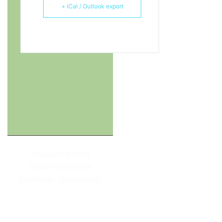
+ iCal / Outlook export
Copyright © 2021
Stöberhundgruppe
Sauerland
-
Datenschutz
-
Impressum