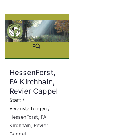
Zum
Inhalt
springen
Stöb
erhu
HessenForst,
ndgr
FA Kirchhain,
Revier Cappel
uppe
Start
Saue
Veranstaltungen
HessenForst, FA
rland
Kirchhain, Revier
Cappel