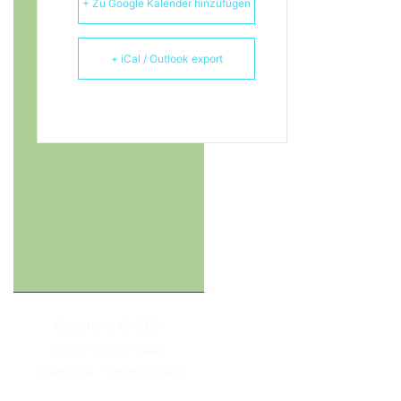
+ Zu Google Kalender hinzufügen
+ iCal / Outlook export
Copyright © 2021
Stöberhundgruppe
Sauerland
-
Datenschutz
-
Impressum