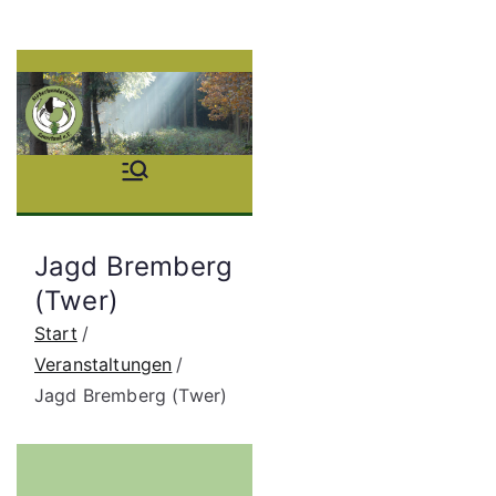
Zum
Inhalt
springen
Stöb
erhu
Jagd Bremberg
ndgr
(Twer)
Start
uppe
Veranstaltungen
Jagd Bremberg (Twer)
Saue
rland