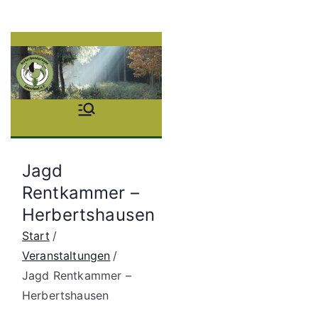
Zum
Inhalt
springen
Stöb
erhu
Jagd
ndgr
Rentkammer –
Herbertshausen
uppe
Start
Saue
Veranstaltungen
Jagd Rentkammer –
rland
Herbertshausen