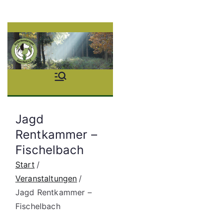
Zum
Inhalt
springen
Stöb
erhu
Jagd
ndgr
Rentkammer –
Fischelbach
uppe
Start
Saue
Veranstaltungen
Jagd Rentkammer –
rland
Fischelbach