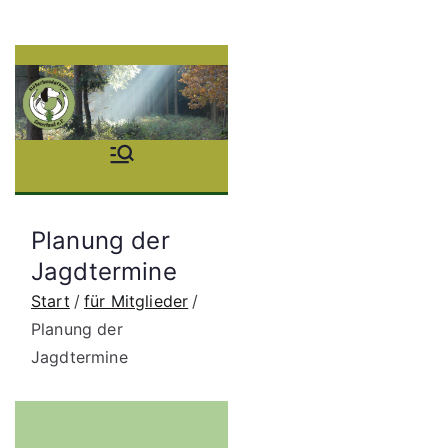
Zum
Inhalt
springen
Stöb
erhu
Planung der
ndgr
Jagdtermine
Start
für Mitglieder
uppe
Planung der
Jagdtermine
Saue
rland