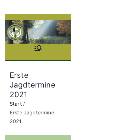
Zum
Inhalt
springen
Stöb
erhu
Erste
ndgr
Jagdtermine
2021
uppe
Start
Saue
Erste Jagdtermine
2021
rland