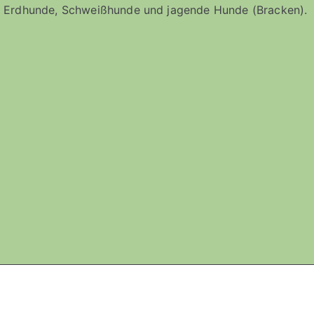
 Erdhunde, Schweißhunde und jagende Hunde (Bracken).
töberhundgruppe Sauerland
-
Datenschutz
-
Impressum