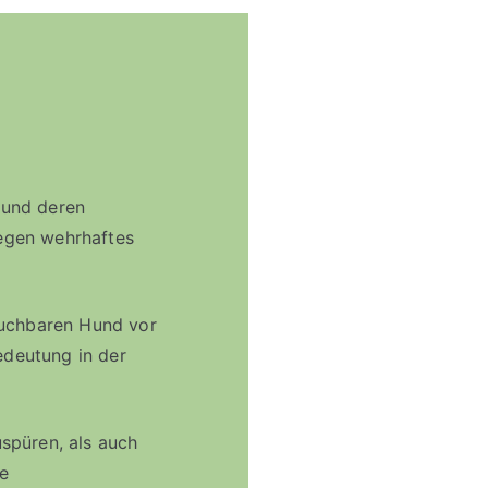
 und deren
gegen wehrhaftes
auchbaren Hund vor
deutung in der
spüren, als auch
ie