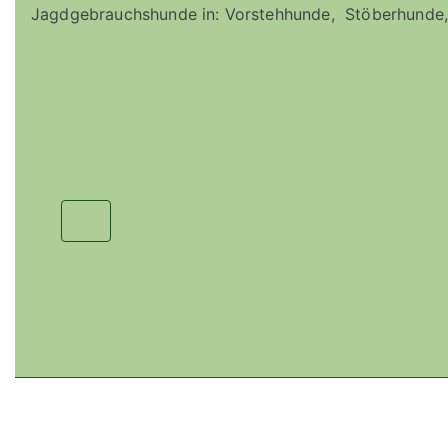
Jagdgebrauchshunde in: Vorstehhunde, Stöberhunde,
Copyright © 2021
S