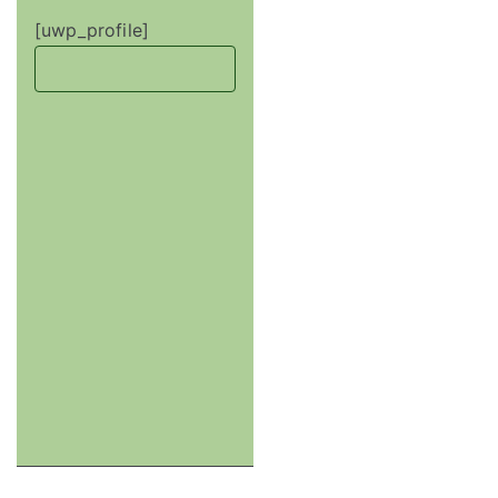
[uwp_profile]