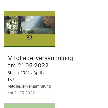
Zum
Inhalt
springen
Stöb
erhu
Mitgliederversammlung
ndgr
am 21.05.2022
Start
2022
April
uppe
17.
Mitgliederversammlung
Saue
am 21.05.2022
rland