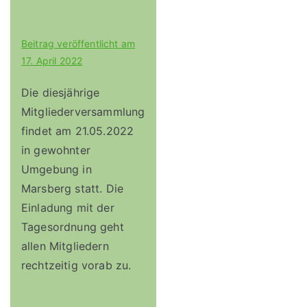
Beitrag veröffentlicht am
17. April 2022
Die diesjährige
Mitgliederversammlung
findet am 21.05.2022
in gewohnter
Umgebung in
Marsberg statt. Die
Einladung mit der
Tagesordnung geht
allen Mitgliedern
rechtzeitig vorab zu.